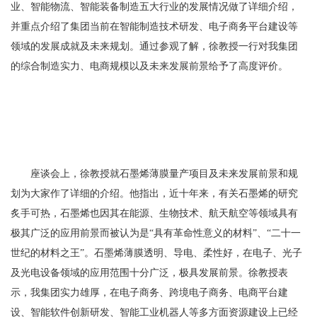
业、智能物流、智能装备制造五大行业的发展情况做了详细介绍，
并重点介绍了集团当前在智能制造技术研发、电子商务平台建设等
领域的发展成就及未来规划。通过参观了解，徐教授一行对我集团
的综合制造实力、电商规模以及未来发展前景给予了高度评价。
座谈会上，徐教授就石墨烯薄膜量产项目及未来发展前景和规
划为大家作了详细的介绍。他指出，近十年来，有关石墨烯的研究
炙手可热，石墨烯也因其在能源、生物技术、航天航空等领域具有
极其广泛的应用前景而被认为是“具有革命性意义的材料”、“二十一
世纪的材料之王”。石墨烯薄膜透明、导电、柔性好，在电子、光子
及光电设备领域的应用范围十分广泛，极具发展前景。徐教授表
示，我集团实力雄厚，在电子商务、跨境电子商务、电商平台建
设、智能软件创新研发、智能工业机器人等多方面资源建设上已经