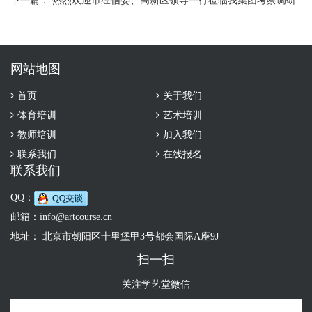
下一篇：
热烈欢迎市经信委、高新区领导一行莅临我集团考察调研
网站地图
首页
关于我们
体育培训
艺术培训
教师培训
加入我们
联系我们
在线报名
联系我们
QQ：
邮箱：
info@artcourse.cn
地址： 北京市朝阳区十里堡甲3号都会国际A座9J
扫一扫
关注学艺堂微信