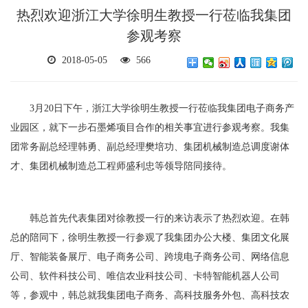
热烈欢迎浙江大学徐明生教授一行莅临我集团
参观考察
2018-05-05
566
3月20日下午，浙江大学徐明生教授一行莅临我集团电子商务产
业园区，就下一步石墨烯项目合作的相关事宜进行参观考察。我集
团常务副总经理韩勇、副总经理樊培功、集团机械制造总调度谢体
才、集团机械制造总工程师盛利忠等领导陪同接待。
韩总首先代表集团对徐教授一行的来访表示了热烈欢迎。在韩
总的陪同下，徐明生教授一行参观了我集团办公大楼、集团文化展
厅、智能装备展厅、电子商务公司、跨境电子商务公司、网络信息
公司、软件科技公司、唯信农业科技公司、卡特智能机器人公司
等，参观中，韩总就我集团电子商务、高科技服务外包、高科技农