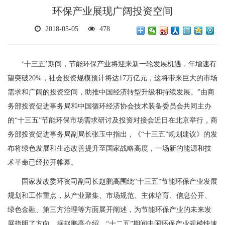
环保产业展现广阔投资空间
2018-05-05
478
‘十三五’期间，节能环保产业将迎来新一轮发展机遇，年增速有
望突破20%，社会投资规模预计将达17万亿元，这将带来巨大的市场
需求和广阔的投资空间，助推中国经济转型升级和持续发展。”由商
务部投资促进事务局和中国循环经济协会技术装备委员会共同主办
的“十三五”节能环保市场需求研讨及投资对接会近日在北京举行，商
务部投资促进事务局副局长张玉中指出，《“十三五”规划建议》的发
布将绿色发展和生态改善提升至国家战略高度，一场新的能源和技
术革命已经拉开帷幕。
国家发改委环资司副司长赵鹏高围绕“十三五”节能环保产业发展
规划和工作重点，从产业聚集、市场规范、主体培育、信息公开、
绿色金融、第三方治理等方面展开阐述，为节能环保产业的未来发
展指明了方向。据赵鹏高介绍，“十二五”期间中国环保产业规模快速